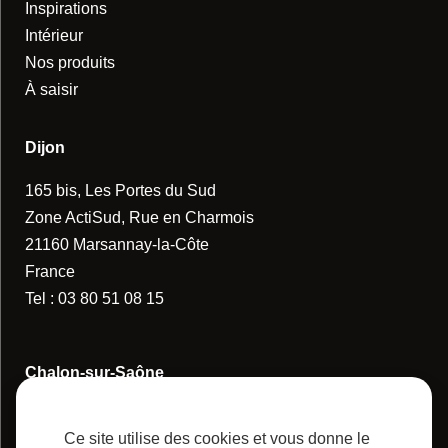
Inspirations
Intérieur
Nos produits
À saisir
Dijon
165 bis, Les Portes du Sud
Zone ActiSud, Rue en Charmois
21160 Marsannay-la-Côte
France
Tel :
03 80 51 08 15
Chalon-sur-Saône
14 Rue de la Guerlande
Ce site utilise des cookies et vous donne le
71880 Châtenoy-le-Royal