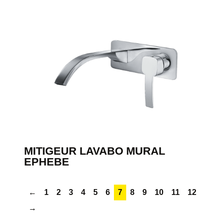
MITIGEUR LAVABO MURAL
EPHEBE
←
1
2
3
4
5
6
7
8
9
10
11
12
→