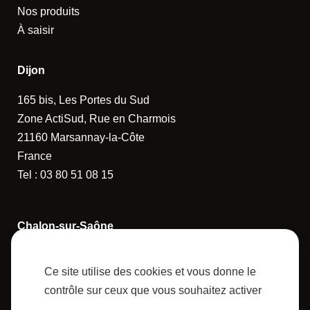
Nos produits
À saisir
Dijon
165 bis, Les Portes du Sud
Zone ActiSud, Rue en Charmois
21160 Marsannay-la-Côte
France
Tel :
03 80 51 08 15
Chalon-sur-Saône
14 Rue de la Guerlande
Ce site utilise des cookies et vous donne le
71880 Châtenoy-le-Royal
contrôle sur ceux que vous souhaitez activer
France