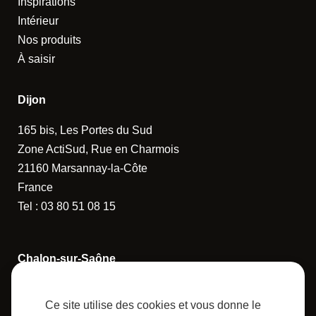
Inspirations
Intérieur
Nos produits
À saisir
Dijon
165 bis, Les Portes du Sud
Zone ActiSud, Rue en Charmois
21160 Marsannay-la-Côte
France
Tel :
03 80 51 08 15
Chalon-sur-Saône
14 Rue de la Guerlande
Ce site utilise des cookies et vous donne le
71880 Châtenoy-le-Royal