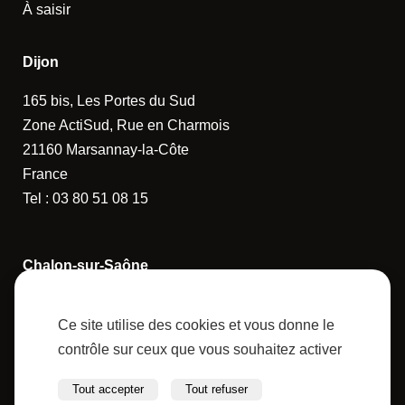
À saisir
Dijon
165 bis, Les Portes du Sud
Zone ActiSud, Rue en Charmois
21160 Marsannay-la-Côte
France
Tel :
03 80 51 08 15
Chalon-sur-Saône
14 Rue de la Guerlande
Ce site utilise des cookies et vous donne le
71880 Châtenoy-le-Royal
contrôle sur ceux que vous souhaitez activer
France
Tel :
03 85 43 62 57
Tout accepter
Tout refuser