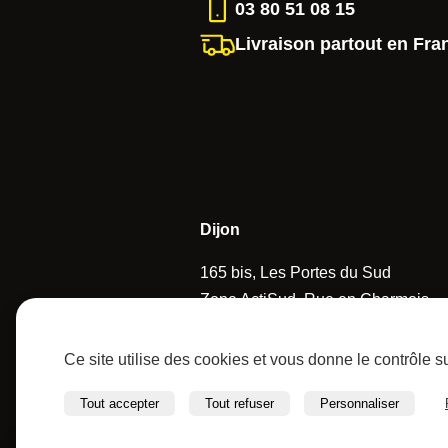
03 80 51 08 15
Livraison partout en Fra
Dijon
165 bis, Les Portes du Sud
Zone ActiSud, Rue en Charmois
21160 Marsannay-la-Côte
France
Ce site utilise des cookies et vous donne le contrôle 
Tel :
03 80 51 08 15
Tout accepter
Tout refuser
Personnaliser