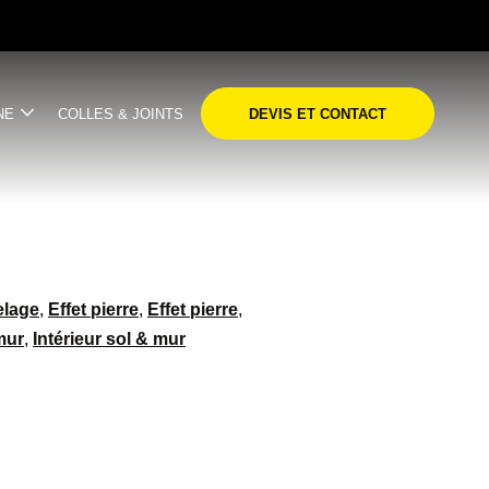
NE
COLLES & JOINTS
DEVIS ET CONTACT
elage
,
Effet pierre
,
Effet pierre
,
mur
,
Intérieur sol & mur