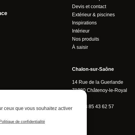
Devis et contact
nce
Extérieur & piscines
Inspirations
Intérieur
Nos produits
À saisir
Chalon-sur-Saône
14 Rue de la Guerlande
71880 Châtenoy-le-Royal
France
Tel :
03 85 43 62 57
sur ceux que vous souhaitez activer
Politique de confidentialité