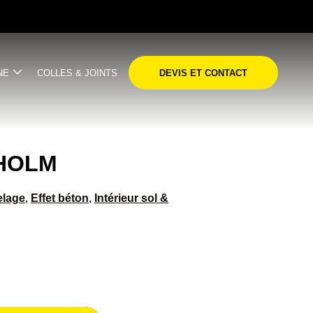
NE
COLLES & JOINTS
DEVIS ET CONTACT
HOLM
elage
,
Effet béton
,
Intérieur sol &