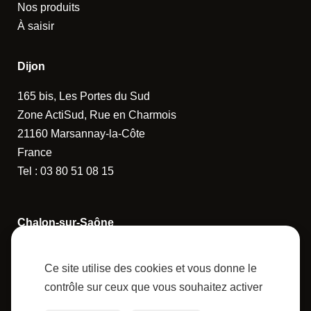
Nos produits
À saisir
Dijon
165 bis, Les Portes du Sud
Zone ActiSud, Rue en Charmois
21160 Marsannay-la-Côte
France
Tel :
03 80 51 08 15
Chalon-sur-Saône
14 Rue de la Guerlande
Ce site utilise des cookies et vous donne le
71880 Châtenoy-le-Royal
contrôle sur ceux que vous souhaitez activer
France
Tel :
03 85 43 62 57